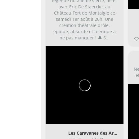
légende du XIIème siècle, de et
avec Eric De Staercke, au
Château Fort de Montaigle ce
samedi 1er août à 20h.
Une
création théâtrale drôle,
épique, absurde et féérique à
ne pas manquer !
🔔 6...
Ne
e
Les Caravanes des Artistes