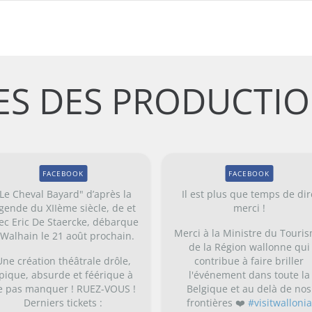
S DES PRODUCTIO
FACEBOOK
FACEBOOK
Le Cheval Bayard" d’après la
Il est plus que temps de dir
gende du XIIème siècle, de et
merci !
ec Eric De Staercke, débarque
Merci à la Ministre du Touri
 Walhain le 21 août prochain.
de la Région wallonne qui
Une création théâtrale drôle,
contribue à faire briller
pique, absurde et féérique à
l'événement dans toute la
e pas manquer ! RUEZ-VOUS !
Belgique et au delà de nos
Derniers tickets :
frontières ❤️
#visitwallonia