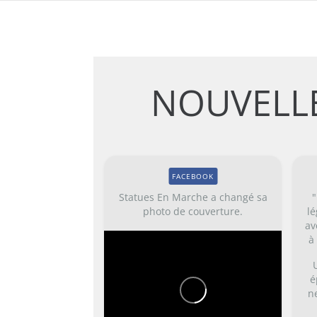
NOUVELLE
FACEBOOK
Statues En Marche a changé sa
"
photo de couverture.
lé
av
à
é
n