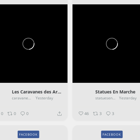
Les Caravanes des Artistes
Statues En Marche
caravanemusicale
Yesterday
statuesenmarche
Yesterday
0
0
0
46
3
3
FACEBOOK
FACEBOOK