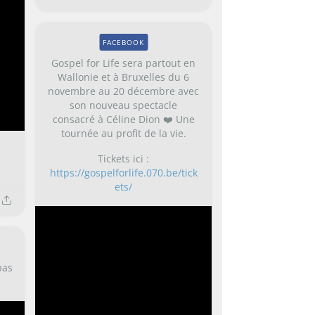
FACEBOOK
Gospel for Life sera partout en
Wallonie et à Bruxelles du 6
novembre au 20 décembre avec
son nouveau spectacle
consacré à Céline Dion ❤️ Une
tournée au profit de la vie.
Tickets ici :
https://gospelforlife.070.be/tick
ets/
pas