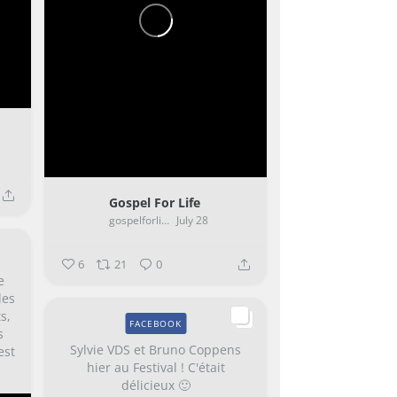
Gospel For Life
gospelforlife.be
July 28
6
21
0
e
des
s,
FACEBOOK
s
Sylvie VDS et Bruno Coppens
est
hier au Festival ! C'était
délicieux 🙂