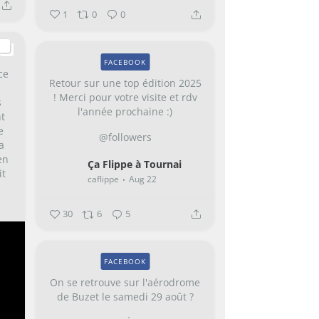
1
0
0
FACEBOOK
ce
Retour sur une top édition 2025
e
! Merci pour votre visite et rdv
s
l'année prochaine :)
nt
e
@followers
a
en
Ça Flippe à Tournai
it
caflippe
Aug 22
.
30
6
5
FACEBOOK
On se retrouve sur l'aérodrome
de Buzet le samedi 29 août ?