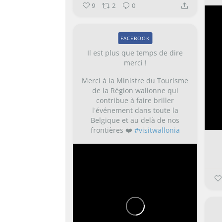
9
2
0
FACEBOOK
Il est plus que temps de dire
merci !
Merci à la Ministre du Tourisme
de la Région wallonne qui
contribue à faire briller
l'événement dans toute la
Belgique et au delà de nos
frontières ❤️
#visitwallonia