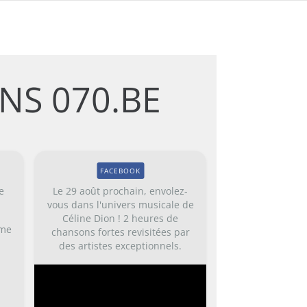
NS 070.BE
FACEBOOK
e
Le 29 août prochain, envolez-
vous dans l'univers musicale de
Céline Dion ! 2 heures de
sme
chansons fortes revisitées par
des artistes exceptionnels.