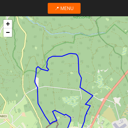
📍 MENU
+
−