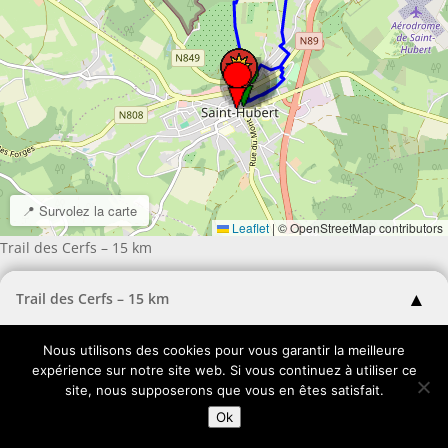
📍 Survolez la carte
Leaflet
|
© OpenStreetMap contributors
Trail des Cerfs – 15 km
▲
Trail des Cerfs – 15 km
Chaque épingle correspond à un spectacle fixe.
Nous utilisons des cookies pour vous garantir la meilleure
Pour joindre une photo à l'album du spectacle: rends-toi sur
expérience sur notre site web. Si vous continuez à utiliser ce
place et trouve le QR Code.
site, nous supposerons que vous en êtes satisfait.
Scanne-le pour participer.
Ok
➡️ Plus d'infos via les épingles ou le menu.